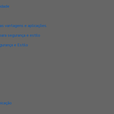
idade
as vantagens e aplicações.
para segurança e estilo
urança e Estilo
s
s
nicação