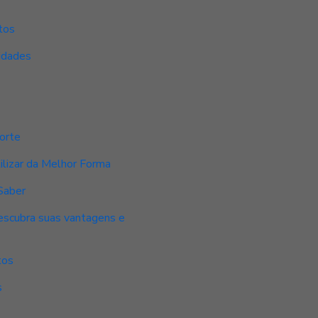
tos
idades
orte
lizar da Melhor Forma
Saber
Descubra suas vantagens e
tos
s