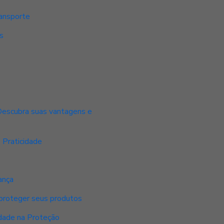
ransporte
s
Descubra suas vantagens e
 Praticidade
ança
proteger seus produtos
idade na Proteção