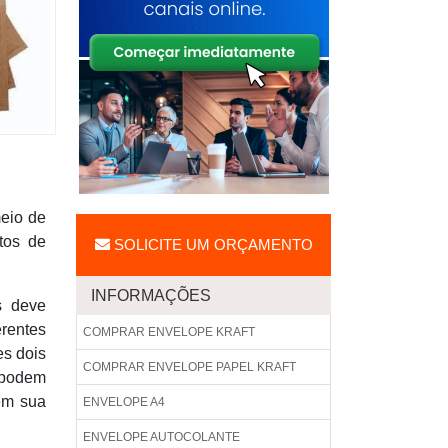
meio de
tos de
SOLICITE UM ORÇAMENTO
INFORMAÇÕES
s deve
erentes
COMPRAR ENVELOPE KRAFT
es dois
COMPRAR ENVELOPE PAPEL KRAFT
 podem
 em sua
ENVELOPE A4
ENVELOPE AUTOCOLANTE