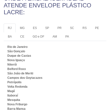
ATENDE ENVELOPE PLÁSTICO
LACRE:
RJ
MG
ES
SP
PR
SC
RS
PE
BA
CE
GO e DF
AM
PA
Rio de Janeiro
São Gonçalo
Duque de Caxias
Nova Iguaçu
Niterói
Belford Roxo
São João de Meriti
Campos dos Goytacazes
Petrópolis
Volta Redonda
Magé
Itaboraí
Mesquita
Nova Friburgo
Barra Mansa